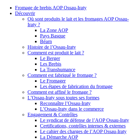
Fromage de brebis AOP Ossau-Iraty
Découvrir
Où sont produits le lait et les fromages AOP Ossau-
Iraty ?
La Zone AOP
Pays Basque
Béarn
Histoire de l’Ossau-Iraty
Comment est produit le lait ?
Le Berger
Les Brebis
La Transhumance
Comment est fabriqué le fromage ?
Le Fromager
Les étapes de fabrication du fromage
Comment est affiné le fromage ?
L’Ossau-Iraty sous toutes ses formes
Reconnaître l’Ossau-Iraty
L’Ossau-Iraty dans le commerce
Engagement & Contrôles
Le syndicat de défense de l’AOP Ossau-Iraty
Certifications, contrôles internes & externes
Le cahier des charges de l’AOP Ossau-Iraty
La Démarche AOP