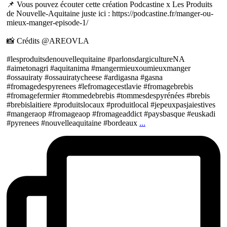
📌 Vous pouvez écouter cette création Podcastine x Les Produits
de Nouvelle-Aquitaine juste ici : https://podcastine.fr/manger-ou-
mieux-manger-episode-1/
📸 Crédits @AREOVLA
#lesproduitsdenouvellequitaine #parlonsdargicultureNA
#aimetonagri #aquitanima #mangermieuxoumieuxmanger
#ossauiraty #ossauiratycheese #ardigasna #gasna
#fromagedespyrenees #lefromagecestlavie #fromagebrebis
#fromagefermier #tommedebrebis #tommesdespyrénées #brebis
#brebislaitiere #produitslocaux #produitlocal #jepeuxpasjaiestives
#mangeraop #fromageaop #fromageaddict #paysbasque #euskadi
#pyrenees #nouvelleaquitaine #bordeaux
...