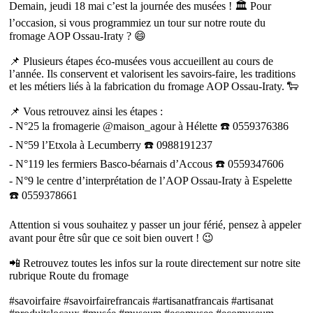
Demain, jeudi 18 mai c’est la journée des musées ! 🏛 Pour
l’occasion, si vous programmiez un tour sur notre route du
fromage AOP Ossau-Iraty ? 😄
📌 Plusieurs étapes éco-musées vous accueillent au cours de
l’année. Ils conservent et valorisent les savoirs-faire, les traditions
et les métiers liés à la fabrication du fromage AOP Ossau-Iraty. 🐑
📌 Vous retrouvez ainsi les étapes :
- N°25 la fromagerie @maison_agour à Hélette ☎️ 0559376386
- N°59 l’Etxola à Lecumberry ☎️ 0988191237
- N°119 les fermiers Basco-béarnais d’Accous ☎️ 0559347606
- N°9 le centre d’interprétation de l’AOP Ossau-Iraty à Espelette
☎️ 0559378661
Attention si vous souhaitez y passer un jour férié, pensez à appeler
avant pour être sûr que ce soit bien ouvert ! 😉
📲 Retrouvez toutes les infos sur la route directement sur notre site
rubrique Route du fromage
#savoirfaire #savoirfairefrancais #artisanatfrancais #artisanat