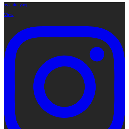
ossauiratyaop
View