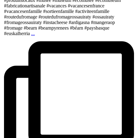
#produitslocaux #musée #museum #ecomusee #ecomuseum
#fabricationartisanale #vacances #vacancesenfrance
#vacancesenfamille #sortieenfamille #activiteenfamille
#routedufromage #routedufromageossauiraty #ossauiraty
#fromageossauiraty #instacheese #ardigasna #mangeraop
#fromage #bearn #bearnpyrenees #béarn #paysbasque
#euskalherria
...