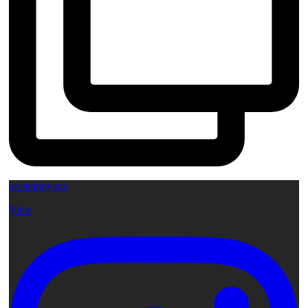
ossauiratyaop
View