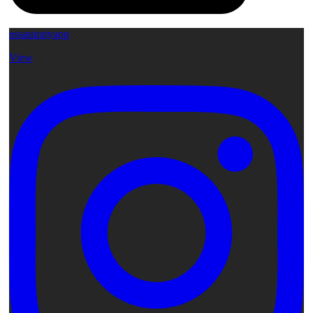
ossauiratyaop
View