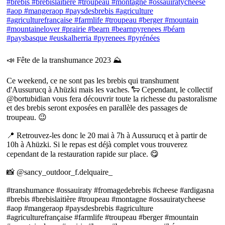
📣 Fête de la transhumance 2023 ⛰
Ce weekend, ce ne sont pas les brebis qui transhument
d'Aussurucq à Ahüzki mais les vaches. 🐑 Cependant, le collectif
@bortubidian vous fera découvrir toute la richesse du pastoralisme
et des brebis seront exposées en parallèle des passages de
troupeau. 😉
📍 Retrouvez-les donc le 20 mai à 7h à Aussurucq et à partir de
10h à Ahüzki. Si le repas est déjà complet vous trouverez
cependant de la restauration rapide sur place. 😋
📸 @sancy_outdoor_f.delquaire_
#transhumance #ossauiraty #fromagedebrebis #cheese #ardigasna
#brebis #brebislaitière #troupeau #montagne #ossauiratycheese
#aop #mangeraop #paysdesbrebis #agriculture
#agriculturefrançaise #farmlife #troupeau #berger #mountain