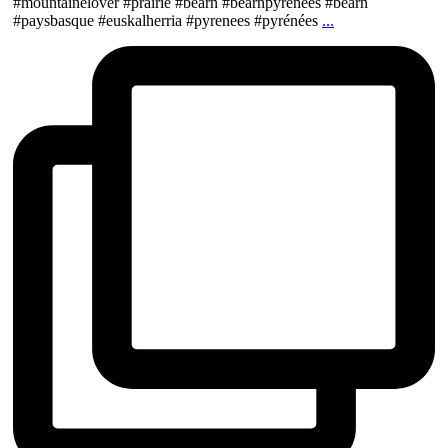
#mountainelover #prairie #bearn #bearnpyrenees #béarn
#paysbasque #euskalherria #pyrenees #pyrénées
...