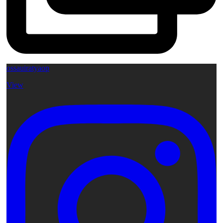
ossauiratyaop
View