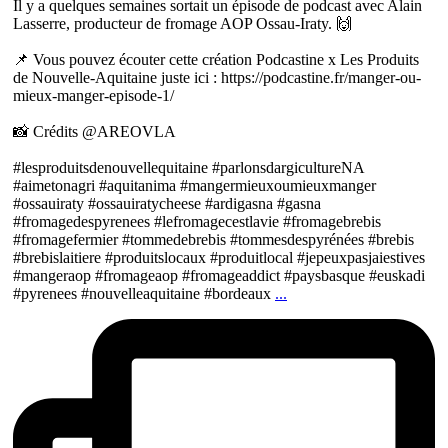
Il y a quelques semaines sortait un épisode de podcast avec Alain
Lasserre, producteur de fromage AOP Ossau-Iraty. 🙌
📌 Vous pouvez écouter cette création Podcastine x Les Produits
de Nouvelle-Aquitaine juste ici : https://podcastine.fr/manger-ou-
mieux-manger-episode-1/
📸 Crédits @AREOVLA
#lesproduitsdenouvellequitaine #parlonsdargicultureNA
#aimetonagri #aquitanima #mangermieuxoumieuxmanger
#ossauiraty #ossauiratycheese #ardigasna #gasna
#fromagedespyrenees #lefromagecestlavie #fromagebrebis
#fromagefermier #tommedebrebis #tommesdespyrénées #brebis
#brebislaitiere #produitslocaux #produitlocal #jepeuxpasjaiestives
#mangeraop #fromageaop #fromageaddict #paysbasque #euskadi
#pyrenees #nouvelleaquitaine #bordeaux
...