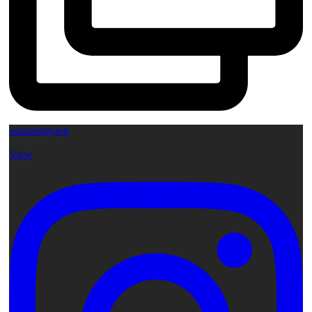
ossauiratyaop
View