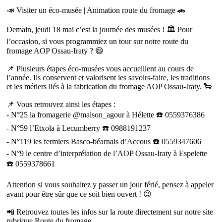
📣 Visiter un éco-musée | Animation route du fromage 🚗
Demain, jeudi 18 mai c’est la journée des musées ! 🏛 Pour
l’occasion, si vous programmiez un tour sur notre route du
fromage AOP Ossau-Iraty ? 😄
📌 Plusieurs étapes éco-musées vous accueillent au cours de
l’année. Ils conservent et valorisent les savoirs-faire, les traditions
et les métiers liés à la fabrication du fromage AOP Ossau-Iraty. 🐑
📌 Vous retrouvez ainsi les étapes :
- N°25 la fromagerie @maison_agour à Hélette ☎️ 0559376386
- N°59 l’Etxola à Lecumberry ☎️ 0988191237
- N°119 les fermiers Basco-béarnais d’Accous ☎️ 0559347606
- N°9 le centre d’interprétation de l’AOP Ossau-Iraty à Espelette
☎️ 0559378661
Attention si vous souhaitez y passer un jour férié, pensez à appeler
avant pour être sûr que ce soit bien ouvert ! 😉
📲 Retrouvez toutes les infos sur la route directement sur notre site
rubrique Route du fromage