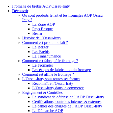
Fromage de brebis AOP Ossau-Iraty
Découvrir
Où sont produits le lait et les fromages AOP Ossau-
Iraty ?
La Zone AOP
Pays Basque
Béarn
Histoire de l’Ossau-Iraty
Comment est produit le lait ?
Le Berger
Les Brebis
La Transhumance
Comment est fabriqué le fromage ?
Le Fromager
Les étapes de fabrication du fromage
Comment est affiné le fromage ?
L’Ossau-Iraty sous toutes ses formes
Reconnaître l’Ossau-Iraty
L’Ossau-Iraty dans le commerce
Engagement & Contrôles
Le syndicat de défense de l’AOP Ossau-Iraty
Certifications, contrôles internes & externes
Le cahier des charges de l’AOP Ossau-Iraty
La Démarche AOP