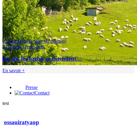
Actualités de la route du fromage
Actualités Ossau-Iraty
En été, les brebis se détendent…
En savoir +
Presse
Contact
test
ossauiratyaop