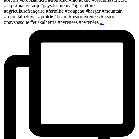
#aop #mangeraop #paysdesbrebis #agriculture
#agriculturefrançaise #farmlife #troupeau #berger #mountain
#mountainelover #prairie #bearn #bearnpyrenees #béarn
#paysbasque #euskalherria #pyrenees #pyrénées
...