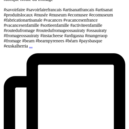
#savoirfaire #savoirfairefrancais #artisanatfrancais #artisanat
#produitslocaux #musée #museum #ecomusee #ecomuseum
#fabricationartisanale #vacances #vacancesenfrance
#vacancesenfamille #sortieenfamille #activiteenfamille
#routedufromage #routedufromageossauiraty #ossauiraty
#fromageossauiraty #instacheese #ardigasna #mangeraop
#fromage #bearn #bearnpyrenees #béarn #paysbasque
#euskalherria
...