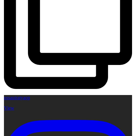
ossauiratyaop
View