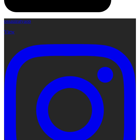
ossauiratyaop
View