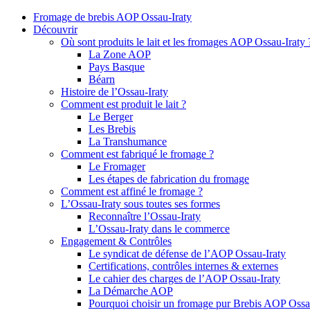
Fromage de brebis AOP Ossau-Iraty
Découvrir
Où sont produits le lait et les fromages AOP Ossau-Iraty 
La Zone AOP
Pays Basque
Béarn
Histoire de l’Ossau-Iraty
Comment est produit le lait ?
Le Berger
Les Brebis
La Transhumance
Comment est fabriqué le fromage ?
Le Fromager
Les étapes de fabrication du fromage
Comment est affiné le fromage ?
L’Ossau-Iraty sous toutes ses formes
Reconnaître l’Ossau-Iraty
L’Ossau-Iraty dans le commerce
Engagement & Contrôles
Le syndicat de défense de l’AOP Ossau-Iraty
Certifications, contrôles internes & externes
Le cahier des charges de l’AOP Ossau-Iraty
La Démarche AOP
Pourquoi choisir un fromage pur Brebis AOP Ossau