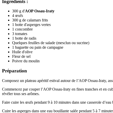
Ingrédients :
300 g d'
AOP
Ossau-Iraty
4 œufs
300 g de calamars frits
1 botte d'asperges vertes
1 concombre
3 tomates
1 botte de radis
Quelques feuilles de salade (mesclun ou sucrine)
1 baguette ou pain de campagne
Huile d'olive
Fleur de sel
Poivre du moulin
Préparation
Composez un plateau apéritif estival autour de l’AOP Ossau-Iraty, as
Commencez par couper l’AOP Ossau-Iraty en fines tranches et en cubes 
révéler tous ses arômes.
Faire cuire les œufs pendant 9 à 10 minutes dans une casserole d’eau bo
Cuire les asperges dans une eau bouillante salée pendant 5 à 7 minutes a