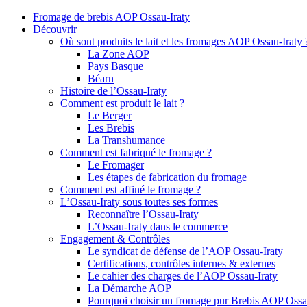
Fromage de brebis AOP Ossau-Iraty
Découvrir
Où sont produits le lait et les fromages AOP Ossau-Iraty 
La Zone AOP
Pays Basque
Béarn
Histoire de l’Ossau-Iraty
Comment est produit le lait ?
Le Berger
Les Brebis
La Transhumance
Comment est fabriqué le fromage ?
Le Fromager
Les étapes de fabrication du fromage
Comment est affiné le fromage ?
L’Ossau-Iraty sous toutes ses formes
Reconnaître l’Ossau-Iraty
L’Ossau-Iraty dans le commerce
Engagement & Contrôles
Le syndicat de défense de l’AOP Ossau-Iraty
Certifications, contrôles internes & externes
Le cahier des charges de l’AOP Ossau-Iraty
La Démarche AOP
Pourquoi choisir un fromage pur Brebis AOP Ossau