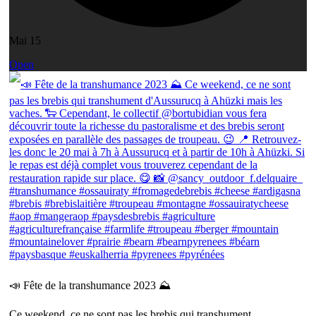
Mai 15
Open
📣 Fête de la transhumance 2023 ⛰
Ce weekend, ce ne sont pas les brebis qui transhument