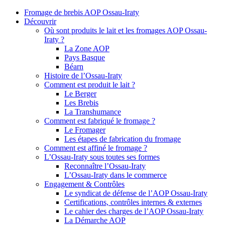
Fromage de brebis AOP Ossau-Iraty
Découvrir
Où sont produits le lait et les fromages AOP Ossau-
Iraty ?
La Zone AOP
Pays Basque
Béarn
Histoire de l’Ossau-Iraty
Comment est produit le lait ?
Le Berger
Les Brebis
La Transhumance
Comment est fabriqué le fromage ?
Le Fromager
Les étapes de fabrication du fromage
Comment est affiné le fromage ?
L’Ossau-Iraty sous toutes ses formes
Reconnaître l’Ossau-Iraty
L’Ossau-Iraty dans le commerce
Engagement & Contrôles
Le syndicat de défense de l’AOP Ossau-Iraty
Certifications, contrôles internes & externes
Le cahier des charges de l’AOP Ossau-Iraty
La Démarche AOP