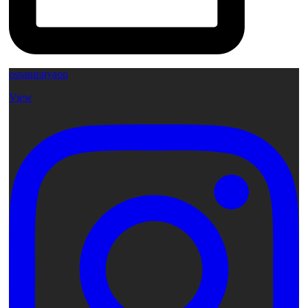
ossauiratyaop
View