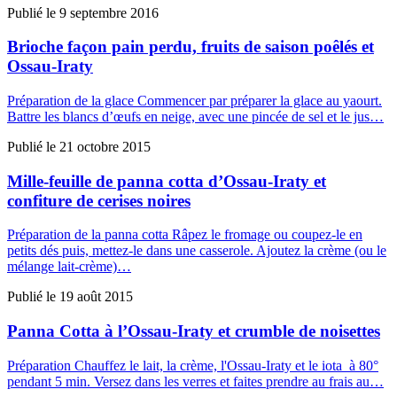
Publié le
9 septembre 2016
Brioche façon pain perdu, fruits de saison poêlés et
Ossau-Iraty
Préparation de la glace Commencer par préparer la glace au yaourt.
Battre les blancs d’œufs en neige, avec une pincée de sel et le jus…
Publié le
21 octobre 2015
Mille-feuille de panna cotta d’Ossau-Iraty et
confiture de cerises noires
Préparation de la panna cotta Râpez le fromage ou coupez-le en
petits dés puis, mettez-le dans une casserole. Ajoutez la crème (ou le
mélange lait-crème)…
Publié le
19 août 2015
Panna Cotta à l’Ossau-Iraty et crumble de noisettes
Préparation Chauffez le lait, la crème, l'Ossau-Iraty et le iota à 80°
pendant 5 min. Versez dans les verres et faites prendre au frais au…