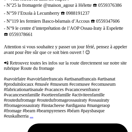
- N°25 la fromagerie @maison_agour à Hélette ☎️ 0559376386
- N°59 l’Etxola à Lecumberry ☎️ 0988191237
- N°119 les fermiers Basco-béarnais d’Accous ☎️ 0559347606
- N°9 le centre d’interprétation de l’AOP Ossau-Iraty à Espelette
☎️ 0559378661
Attention si vous souhaitez y passer un jour férié, pensez à appeler
avant pour être sûr que ce soit bien ouvert ! 😉
📲 Retrouvez toutes les infos sur la route directement sur notre site
rubrique Route du fromage
#savoirfaire #savoirfairefrancais #artisanatfrancais #artisanat
#produitslocaux #musée #museum #ecomusee #ecomuseum
#fabricationartisanale #vacances #vacancesenfrance
#vacancesenfamille #sortieenfamille #activiteenfamille
#routedufromage #routedufromageossauiraty #ossauiraty
#fromageossauiraty #instacheese #ardigasna #mangeraop
#fromage #bearn #bearnpyrenees #béarn #paysbasque
#euskalherria
...