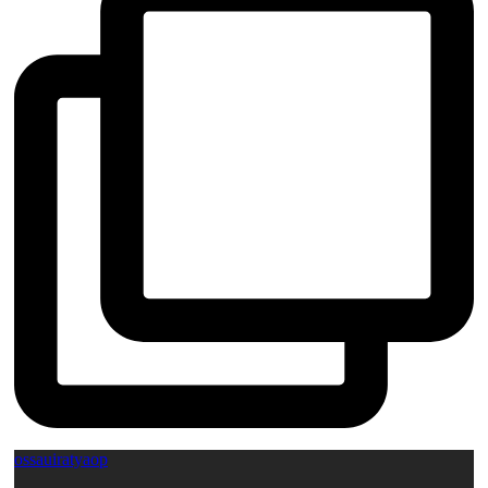
ossauiratyaop