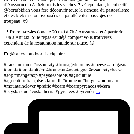
d'Aussurucq à Ahüzki mais les vaches. 🐑 Cependant, le collectif
@bortubidian vous fera découvrir toute la richesse du pastoralisme
et des brebis seront exposées en parallèle des passages de
troupeau. 😉
📍 Retrouvez-les donc le 20 mai à 7h à Aussurucq et à partir de
10h à Ahüzki. Si le repas est déjà complet vous trouverez
cependant de la restauration rapide sur place. 😋
📸 @sancy_outdoor_f.delquaire_
#transhumance #ossauiraty #fromagedebrebis #cheese #ardigasna
#brebis #brebislaitière #troupeau #montagne #ossauiratycheese
#aop #mangeraop #paysdesbrebis #agriculture
#agriculturefrançaise #farmlife #troupeau #berger #mountain
#mountainelover #prairie #bearn #bearnpyrenees #béarn
#paysbasque #euskalherria #pyrenees #pyrénées
...