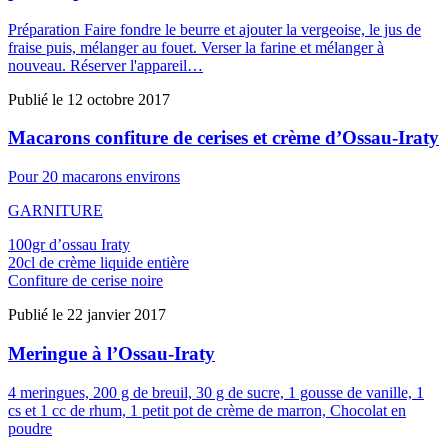
Préparation Faire fondre le beurre et ajouter la vergeoise, le jus de
fraise puis, mélanger au fouet. Verser la farine et mélanger à
nouveau. Réserver l'appareil…
Publié le
12 octobre 2017
Macarons confiture de cerises et crème d’Ossau-Iraty
Pour 20 macarons environs
GARNITURE
100gr d’ossau Iraty
20cl de crème liquide entière
Confiture de cerise noire
Publié le
22 janvier 2017
Meringue à l’Ossau-Iraty
4 meringues, 200 g de breuil, 30 g de sucre, 1 gousse de vanille, 1
cs et 1 cc de rhum, 1 petit pot de crème de marron, Chocolat en
poudre