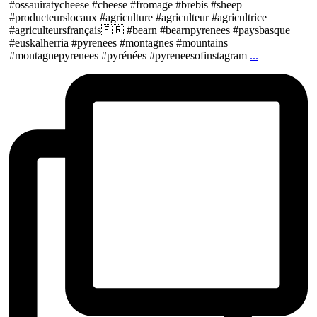
#ossauiratycheese #cheese #fromage #brebis #sheep
#producteurslocaux #agriculture #agriculteur #agricultrice
#agriculteursfrançais🇫🇷 #bearn #bearnpyrenees #paysbasque
#euskalherria #pyrenees #montagnes #mountains
#montagnepyrenees #pyrénées #pyreneesofinstagram
...