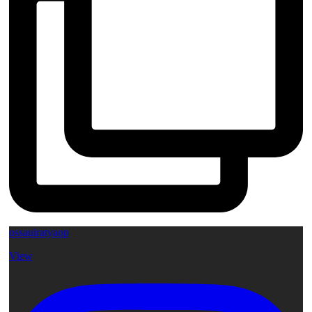
ossauiratyaop
View