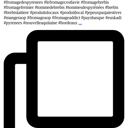
#fromagedespyrenees #lefromagecestlavie #fromagebrebis
#fromagefermier #tommedebrebis #tommesdespyrénées #brebis
#brebislaitiere #produitslocaux #produitlocal #jepeuxpasjaiestives
#mangeraop #fromageaop #fromageaddict #paysbasque #euskadi
#pyrenees #nouvelleaquitaine #bordeaux
...