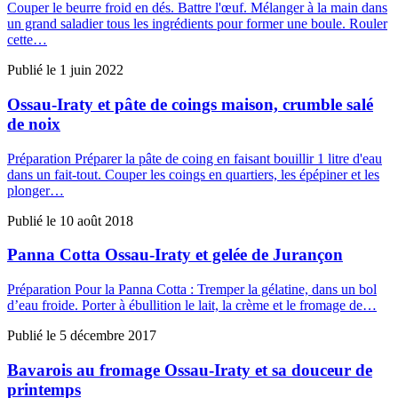
Couper le beurre froid en dés. Battre l'œuf. Mélanger à la main dans
un grand saladier tous les ingrédients pour former une boule. Rouler
cette…
Publié le
1 juin 2022
Ossau-Iraty et pâte de coings maison, crumble salé
de noix
Préparation Préparer la pâte de coing en faisant bouillir 1 litre d'eau
dans un fait-tout. Couper les coings en quartiers, les épépiner et les
plonger…
Publié le
10 août 2018
Panna Cotta Ossau-Iraty et gelée de Jurançon
Préparation Pour la Panna Cotta : Tremper la gélatine, dans un bol
d’eau froide. Porter à ébullition le lait, la crème et le fromage de…
Publié le
5 décembre 2017
Bavarois au fromage Ossau-Iraty et sa douceur de
printemps