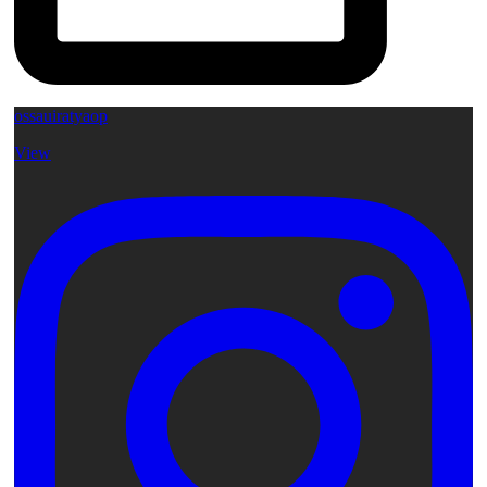
ossauiratyaop
View