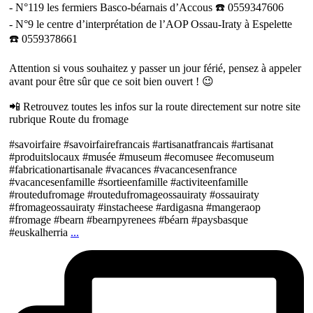
- N°119 les fermiers Basco-béarnais d’Accous ☎️ 0559347606
- N°9 le centre d’interprétation de l’AOP Ossau-Iraty à Espelette
☎️ 0559378661
Attention si vous souhaitez y passer un jour férié, pensez à appeler
avant pour être sûr que ce soit bien ouvert ! 😉
📲 Retrouvez toutes les infos sur la route directement sur notre site
rubrique Route du fromage
#savoirfaire #savoirfairefrancais #artisanatfrancais #artisanat
#produitslocaux #musée #museum #ecomusee #ecomuseum
#fabricationartisanale #vacances #vacancesenfrance
#vacancesenfamille #sortieenfamille #activiteenfamille
#routedufromage #routedufromageossauiraty #ossauiraty
#fromageossauiraty #instacheese #ardigasna #mangeraop
#fromage #bearn #bearnpyrenees #béarn #paysbasque
#euskalherria
...