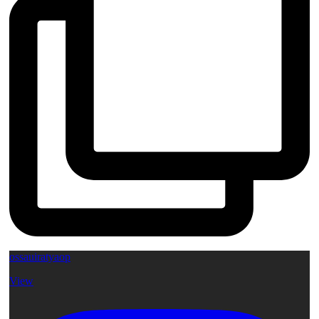
ossauiratyaop
View