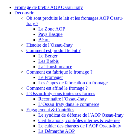
Fromage de brebis AOP Ossau-Iraty
Découvrir
Où sont produits le lait et les fromages AOP Ossau-
Iraty ?
La Zone AOP
Pays Basque
Béarn
Histoire de l’Ossau-Iraty
Comment est produit le lait ?
Le Berger
Les Brebis
La Transhumance
Comment est fabriqué le fromage ?
Le Fromager
Les étapes de fabrication du fromage
Comment est affiné le fromage ?
L’Ossau-Iraty sous toutes ses formes
Reconnaître l’Ossau-Iraty
L’Ossau-Iraty dans le commerce
Engagement & Contrôles
Le syndicat de défense de l’AOP Ossau-Iraty
Certifications, contrôles internes & externes
Le cahier des charges de l’AOP Ossau-Iraty
La Démarche AOP