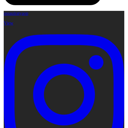
ossauiratyaop
View