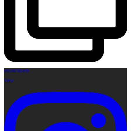
ossauiratyaop
View