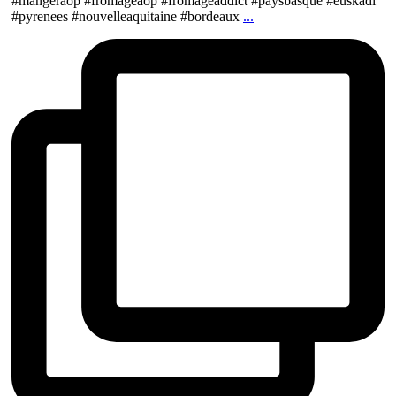
#mangeraop #fromageaop #fromageaddict #paysbasque #euskadi
#pyrenees #nouvelleaquitaine #bordeaux
...