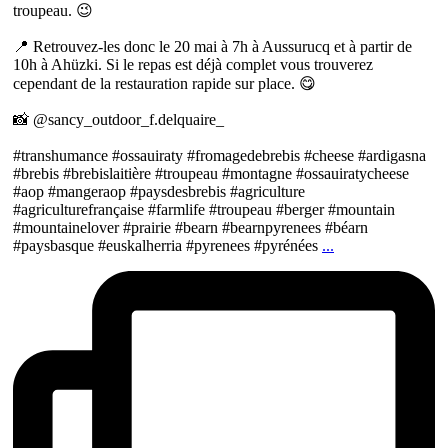
troupeau. 😉
📍 Retrouvez-les donc le 20 mai à 7h à Aussurucq et à partir de
10h à Ahüzki. Si le repas est déjà complet vous trouverez
cependant de la restauration rapide sur place. 😋
📸 @sancy_outdoor_f.delquaire_
#transhumance #ossauiraty #fromagedebrebis #cheese #ardigasna
#brebis #brebislaitière #troupeau #montagne #ossauiratycheese
#aop #mangeraop #paysdesbrebis #agriculture
#agriculturefrançaise #farmlife #troupeau #berger #mountain
#mountainelover #prairie #bearn #bearnpyrenees #béarn
#paysbasque #euskalherria #pyrenees #pyrénées
...