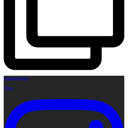
ossauiratyaop
View