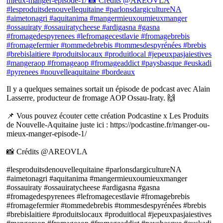
Il y a quelques semaines sortait un épisode de podcast avec Alain
Lasserre, producteur de fromage AOP Ossau-Iraty. 🙌
📌 Vous pouvez écouter cette création Podcastine x Les Produits
de Nouvelle-Aquitaine juste ici : https://podcastine.fr/manger-ou-
mieux-manger-episode-1/
📸 Crédits @AREOVLA
#lesproduitsdenouvellequitaine #parlonsdargicultureNA
#aimetonagri #aquitanima #mangermieuxoumieuxmanger
#ossauiraty #ossauiratycheese #ardigasna #gasna
#fromagedespyrenees #lefromagecestlavie #fromagebrebis
#fromagefermier #tommedebrebis #tommesdespyrénées #brebis
#brebislaitiere #produitslocaux #produitlocal #jepeuxpasjaiestives