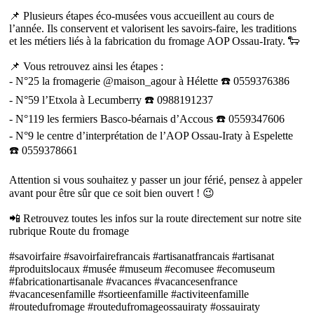
📌 Plusieurs étapes éco-musées vous accueillent au cours de
l’année. Ils conservent et valorisent les savoirs-faire, les traditions
et les métiers liés à la fabrication du fromage AOP Ossau-Iraty. 🐑
📌 Vous retrouvez ainsi les étapes :
- N°25 la fromagerie @maison_agour à Hélette ☎️ 0559376386
- N°59 l’Etxola à Lecumberry ☎️ 0988191237
- N°119 les fermiers Basco-béarnais d’Accous ☎️ 0559347606
- N°9 le centre d’interprétation de l’AOP Ossau-Iraty à Espelette
☎️ 0559378661
Attention si vous souhaitez y passer un jour férié, pensez à appeler
avant pour être sûr que ce soit bien ouvert ! 😉
📲 Retrouvez toutes les infos sur la route directement sur notre site
rubrique Route du fromage
#savoirfaire #savoirfairefrancais #artisanatfrancais #artisanat
#produitslocaux #musée #museum #ecomusee #ecomuseum
#fabricationartisanale #vacances #vacancesenfrance
#vacancesenfamille #sortieenfamille #activiteenfamille
#routedufromage #routedufromageossauiraty #ossauiraty