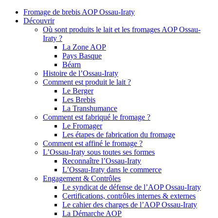
Fromage de brebis AOP Ossau-Iraty
Découvrir
Où sont produits le lait et les fromages AOP Ossau-
Iraty ?
La Zone AOP
Pays Basque
Béarn
Histoire de l’Ossau-Iraty
Comment est produit le lait ?
Le Berger
Les Brebis
La Transhumance
Comment est fabriqué le fromage ?
Le Fromager
Les étapes de fabrication du fromage
Comment est affiné le fromage ?
L’Ossau-Iraty sous toutes ses formes
Reconnaître l’Ossau-Iraty
L’Ossau-Iraty dans le commerce
Engagement & Contrôles
Le syndicat de défense de l’AOP Ossau-Iraty
Certifications, contrôles internes & externes
Le cahier des charges de l’AOP Ossau-Iraty
La Démarche AOP