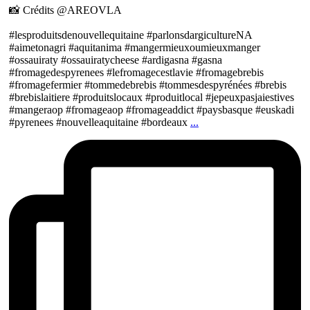
📸 Crédits @AREOVLA
#lesproduitsdenouvellequitaine #parlonsdargicultureNA
#aimetonagri #aquitanima #mangermieuxoumieuxmanger
#ossauiraty #ossauiratycheese #ardigasna #gasna
#fromagedespyrenees #lefromagecestlavie #fromagebrebis
#fromagefermier #tommedebrebis #tommesdespyrénées #brebis
#brebislaitiere #produitslocaux #produitlocal #jepeuxpasjaiestives
#mangeraop #fromageaop #fromageaddict #paysbasque #euskadi
#pyrenees #nouvelleaquitaine #bordeaux
...