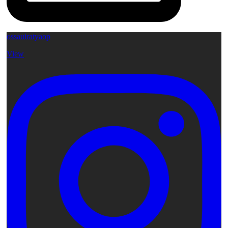
ossauiratyaop
View