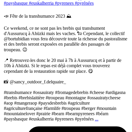
📣 Fête de la transhumance 2023 ⛰
Ce weekend, ce ne sont pas les brebis qui transhument
d'Aussurucq à Ahüzki mais les vaches. 🐑 Cependant, le collectif
@bortubidian vous fera découvrir toute la richesse du pastoralisme
et des brebis seront exposées en parallèle des passages de
troupeau. 😉
📍 Retrouvez-les donc le 20 mai à 7h à Aussurucq et à partir de
10h à Ahüzki. Si le repas est déjà complet vous trouverez
cependant de la restauration rapide sur place. 😋
📸 @sancy_outdoor_f.delquaire_
#transhumance #ossauiraty #fromagedebrebis #cheese #ardigasna
#brebis #brebislaitière #troupeau #montagne #ossauiratycheese
#aop #mangeraop #paysdesbrebis #agriculture
#agriculturefrançaise #farmlife #troupeau #berger #mountain
#mountainelover #prairie #bearn #bearnpyrenees #béarn
#paysbasque #euskalherria #pyrenees #pyrénées
...