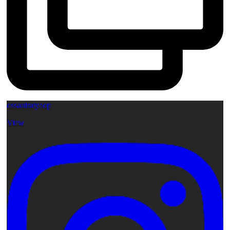
ossauiratyaop
View