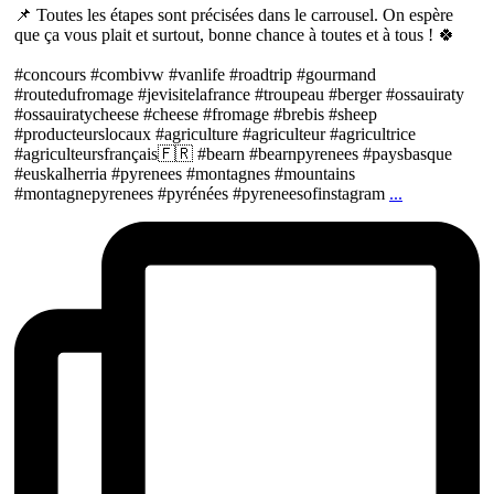
📌 Toutes les étapes sont précisées dans le carrousel. On espère
que ça vous plait et surtout, bonne chance à toutes et à tous ! 🍀
#concours #combivw #vanlife #roadtrip #gourmand
#routedufromage #jevisitelafrance #troupeau #berger #ossauiraty
#ossauiratycheese #cheese #fromage #brebis #sheep
#producteurslocaux #agriculture #agriculteur #agricultrice
#agriculteursfrançais🇫🇷 #bearn #bearnpyrenees #paysbasque
#euskalherria #pyrenees #montagnes #mountains
#montagnepyrenees #pyrénées #pyreneesofinstagram
...