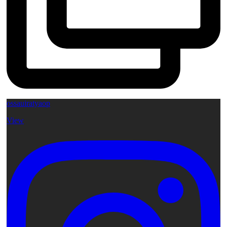
ossauiratyaop
View