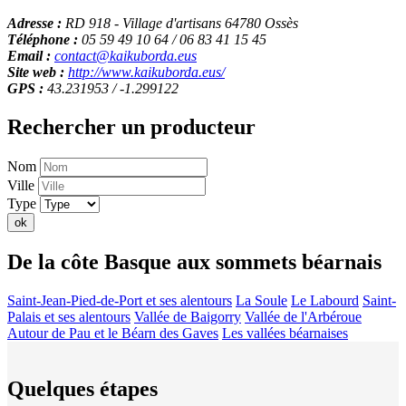
Adresse :
RD 918 - Village d'artisans 64780 Ossès
Téléphone :
05 59 49 10 64 / 06 83 41 15 45
Email :
contact@kaikuborda.eus
Site web :
http://www.kaikuborda.eus/
GPS :
43.231953 / -1.299122
Rechercher un producteur
Nom
Ville
Type
ok
De la côte Basque aux sommets béarnais
Saint-Jean-Pied-de-Port et ses alentours
La Soule
Le Labourd
Saint-
Palais et ses alentours
Vallée de Baigorry
Vallée de l'Arbéroue
Autour de Pau et le Béarn des Gaves
Les vallées béarnaises
Quelques étapes