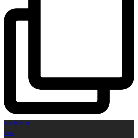
ossauiratyaop
View