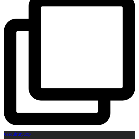
ossauiratyaop