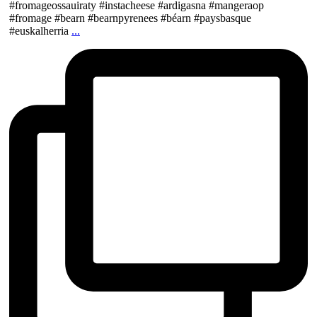
#fromageossauiraty #instacheese #ardigasna #mangeraop
#fromage #bearn #bearnpyrenees #béarn #paysbasque
#euskalherria
...