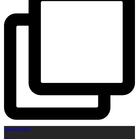
ossauiratyaop