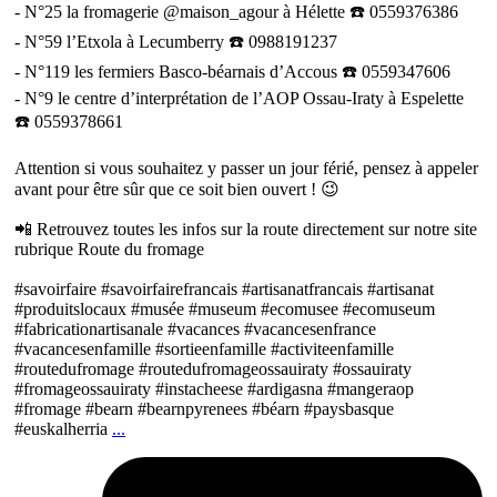
- N°25 la fromagerie @maison_agour à Hélette ☎️ 0559376386
- N°59 l’Etxola à Lecumberry ☎️ 0988191237
- N°119 les fermiers Basco-béarnais d’Accous ☎️ 0559347606
- N°9 le centre d’interprétation de l’AOP Ossau-Iraty à Espelette
☎️ 0559378661
Attention si vous souhaitez y passer un jour férié, pensez à appeler
avant pour être sûr que ce soit bien ouvert ! 😉
📲 Retrouvez toutes les infos sur la route directement sur notre site
rubrique Route du fromage
#savoirfaire #savoirfairefrancais #artisanatfrancais #artisanat
#produitslocaux #musée #museum #ecomusee #ecomuseum
#fabricationartisanale #vacances #vacancesenfrance
#vacancesenfamille #sortieenfamille #activiteenfamille
#routedufromage #routedufromageossauiraty #ossauiraty
#fromageossauiraty #instacheese #ardigasna #mangeraop
#fromage #bearn #bearnpyrenees #béarn #paysbasque
#euskalherria
...