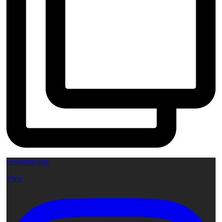
ossauiratyaop
View