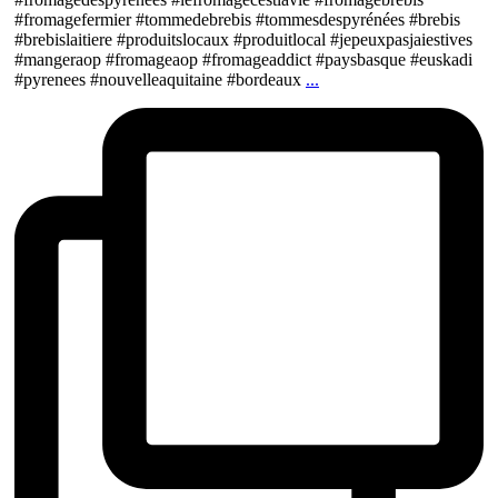
#fromagefermier #tommedebrebis #tommesdespyrénées #brebis
#brebislaitiere #produitslocaux #produitlocal #jepeuxpasjaiestives
#mangeraop #fromageaop #fromageaddict #paysbasque #euskadi
#pyrenees #nouvelleaquitaine #bordeaux
...