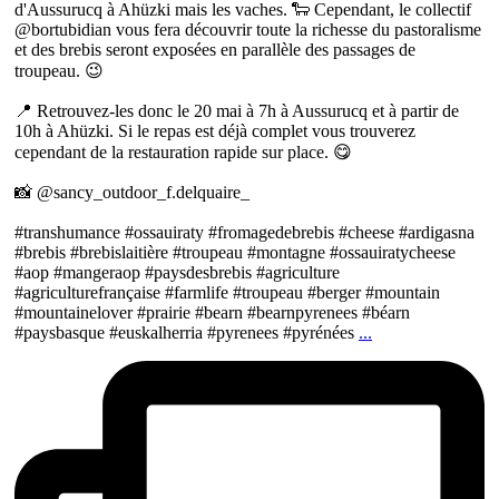
d'Aussurucq à Ahüzki mais les vaches. 🐑 Cependant, le collectif
@bortubidian vous fera découvrir toute la richesse du pastoralisme
et des brebis seront exposées en parallèle des passages de
troupeau. 😉
📍 Retrouvez-les donc le 20 mai à 7h à Aussurucq et à partir de
10h à Ahüzki. Si le repas est déjà complet vous trouverez
cependant de la restauration rapide sur place. 😋
📸 @sancy_outdoor_f.delquaire_
#transhumance #ossauiraty #fromagedebrebis #cheese #ardigasna
#brebis #brebislaitière #troupeau #montagne #ossauiratycheese
#aop #mangeraop #paysdesbrebis #agriculture
#agriculturefrançaise #farmlife #troupeau #berger #mountain
#mountainelover #prairie #bearn #bearnpyrenees #béarn
#paysbasque #euskalherria #pyrenees #pyrénées
...