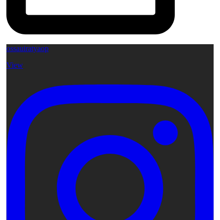
ossauiratyaop
View