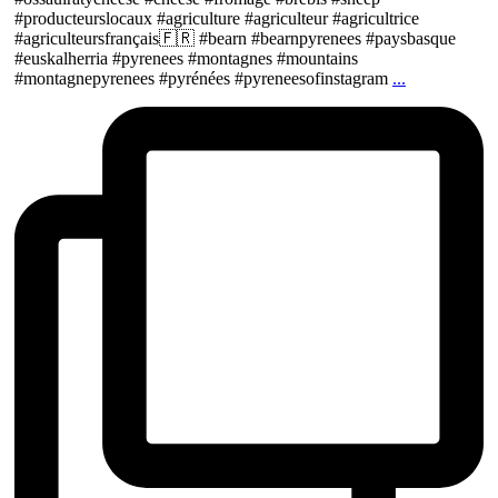
#producteurslocaux #agriculture #agriculteur #agricultrice
#agriculteursfrançais🇫🇷 #bearn #bearnpyrenees #paysbasque
#euskalherria #pyrenees #montagnes #mountains
#montagnepyrenees #pyrénées #pyreneesofinstagram
...