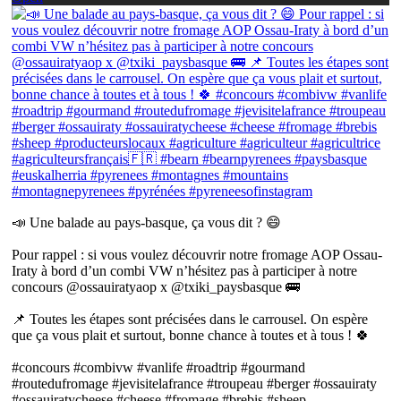
📣 Une balade au pays-basque, ça vous dit ? 😄
Pour rappel : si vous voulez découvrir notre fromage AOP Ossau-
Iraty à bord d’un combi VW n’hésitez pas à participer à notre
concours @ossauiratyaop x @txiki_paysbasque 🚌
📌 Toutes les étapes sont précisées dans le carrousel. On espère
que ça vous plait et surtout, bonne chance à toutes et à tous ! 🍀
#concours #combivw #vanlife #roadtrip #gourmand
#routedufromage #jevisitelafrance #troupeau #berger #ossauiraty
#ossauiratycheese #cheese #fromage #brebis #sheep