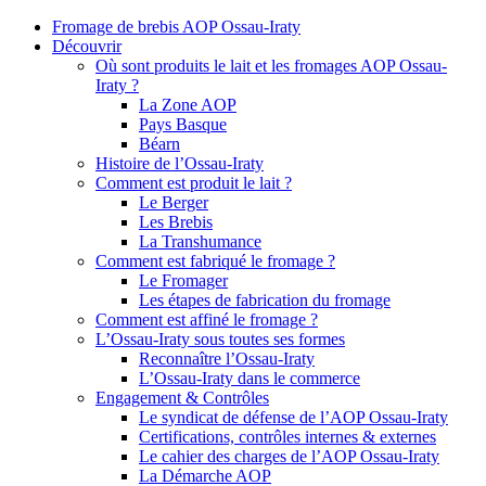
Fromage de brebis AOP Ossau-Iraty
Découvrir
Où sont produits le lait et les fromages AOP Ossau-
Iraty ?
La Zone AOP
Pays Basque
Béarn
Histoire de l’Ossau-Iraty
Comment est produit le lait ?
Le Berger
Les Brebis
La Transhumance
Comment est fabriqué le fromage ?
Le Fromager
Les étapes de fabrication du fromage
Comment est affiné le fromage ?
L’Ossau-Iraty sous toutes ses formes
Reconnaître l’Ossau-Iraty
L’Ossau-Iraty dans le commerce
Engagement & Contrôles
Le syndicat de défense de l’AOP Ossau-Iraty
Certifications, contrôles internes & externes
Le cahier des charges de l’AOP Ossau-Iraty
La Démarche AOP