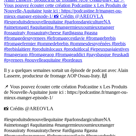
Il y a quelques semaines sortait un épisode de podcast avec Alain
Lasserre, producteur de fromage AOP Ossau-Iraty. 🙌
📌 Vous pouvez écouter cette création Podcastine x Les Produits
de Nouvelle-Aquitaine juste ici : https://podcastine.fr/manger-ou-
mieux-manger-episode-1/
📸 Crédits @AREOVLA
#lesproduitsdenouvellequitaine #parlonsdargicultureNA
#aimetonagri #aquitanima #mangermieuxoumieuxmanger
#ossauiraty #ossauiratycheese #ardigasna #gasna
#fromagedespyrenees #lefromagecestlavie #fromagebrebis