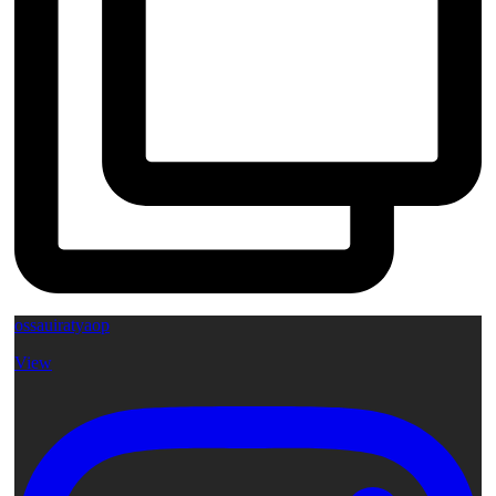
ossauiratyaop
View