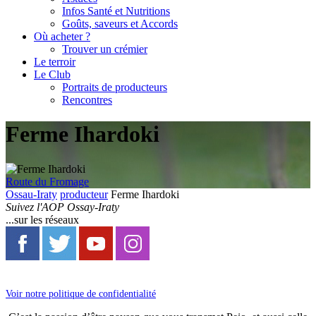
Infos Santé et Nutritions
Goûts, saveurs et Accords
Où acheter ?
Trouver un crémier
Le terroir
Le Club
Portraits de producteurs
Rencontres
Ferme Ihardoki
Route du Fromage
Ossau-Iraty
producteur
Ferme Ihardoki
Suivez l'AOP Ossay-Iraty
...sur les réseaux
Voir notre politique de confidentialité