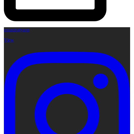
ossauiratyaop
View