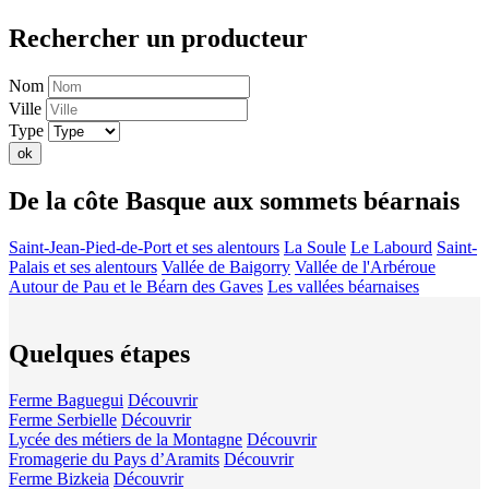
Rechercher un producteur
Nom
Ville
Type
ok
De la côte Basque aux sommets béarnais
Saint-Jean-Pied-de-Port et ses alentours
La Soule
Le Labourd
Saint-
Palais et ses alentours
Vallée de Baigorry
Vallée de l'Arbéroue
Autour de Pau et le Béarn des Gaves
Les vallées béarnaises
Quelques étapes
Ferme Baguegui
Découvrir
Ferme Serbielle
Découvrir
Lycée des métiers de la Montagne
Découvrir
Fromagerie du Pays d’Aramits
Découvrir
Ferme Bizkeia
Découvrir