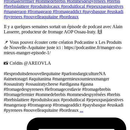
Il y a quelques semaines sortait un épisode de podcast avec Alain
Lasserre, producteur de fromage AOP Ossau-Iraty. 🙌
📌 Vous pouvez écouter cette création Podcastine x Les Produits
de Nouvelle-Aquitaine juste ici : https://podcastine.fr/manger-ou-
mieux-manger-episode-1/
📸 Crédits @AREOVLA
#lesproduitsdenouvellequitaine #parlonsdargicultureNA
#aimetonagri #aquitanima #mangermieuxoumieuxmanger
#ossauiraty #ossauiratycheese #ardigasna #gasna
#fromagedespyrenees #lefromagecestlavie #fromagebrebis
#fromagefermier #tommedebrebis #tommesdespyrénées #brebis
#brebislaitiere #produitslocaux #produitlocal #jepeuxpasjaiestives
#mangeraop #fromageaop #fromageaddict #paysbasque #euskadi
#pyrenees #nouvelleaquitaine #bordeaux
...