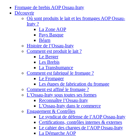
Fromage de brebis AOP Ossau-Iraty
Découvrir
Où sont produits le lait et les fromages AOP Ossau-
Iraty ?
La Zone AOP
Pays Basque
Béarn
Histoire de l’Ossau-Iraty
Comment est produit le lait ?
Le Berger
Les Brebis
La Transhumance
Comment est fabriqué le fromage ?
Le Fromager
Les étapes de fabrication du fromage
Comment est affiné le fromage ?
L’Ossau-Iraty sous toutes ses formes
Reconnaître l’Ossau-Iraty
L’Ossau-Iraty dans le commerce
Engagement & Contrôles
Le syndicat de défense de l’AOP Ossau-Iraty
Certifications, contrôles internes & externes
Le cahier des charges de l’AOP Ossau-Iraty
La Démarche AOP