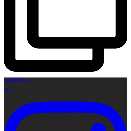
ossauiratyaop
View