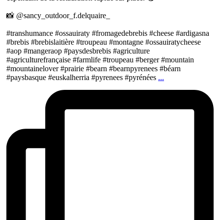
📸 @sancy_outdoor_f.delquaire_
#transhumance #ossauiraty #fromagedebrebis #cheese #ardigasna
#brebis #brebislaitière #troupeau #montagne #ossauiratycheese
#aop #mangeraop #paysdesbrebis #agriculture
#agriculturefrançaise #farmlife #troupeau #berger #mountain
#mountainelover #prairie #bearn #bearnpyrenees #béarn
#paysbasque #euskalherria #pyrenees #pyrénées
...