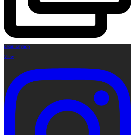
ossauiratyaop
View