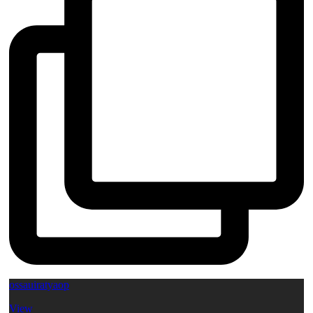
ossauiratyaop
View