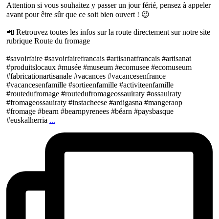
Attention si vous souhaitez y passer un jour férié, pensez à appeler
avant pour être sûr que ce soit bien ouvert ! 😉
📲 Retrouvez toutes les infos sur la route directement sur notre site
rubrique Route du fromage
#savoirfaire #savoirfairefrancais #artisanatfrancais #artisanat
#produitslocaux #musée #museum #ecomusee #ecomuseum
#fabricationartisanale #vacances #vacancesenfrance
#vacancesenfamille #sortieenfamille #activiteenfamille
#routedufromage #routedufromageossauiraty #ossauiraty
#fromageossauiraty #instacheese #ardigasna #mangeraop
#fromage #bearn #bearnpyrenees #béarn #paysbasque
#euskalherria
...