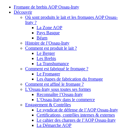
Fromage de brebis AOP Ossau-Iraty
Découvrir
Où sont produits le lait et les fromages AOP Ossau-
Iraty ?
La Zone AOP
Pays Basque
Béarn
Histoire de l’Ossau-Iraty
Comment est produit le lait ?
Le Berger
Les Brebis
La Transhumance
Comment est fabriqué le fromage ?
Le Fromager
Les étapes de fabrication du fromage
Comment est affiné le fromage ?
L’Ossau-Iraty sous toutes ses formes
Reconnaître l’Ossau-Iraty
L’Ossau-Iraty dans le commerce
Engagement & Contrôles
Le syndicat de défense de l’AOP Ossau-Iraty
Certifications, contrôles internes & externes
Le cahier des charges de l’AOP Ossau-Iraty
La Démarche AOP