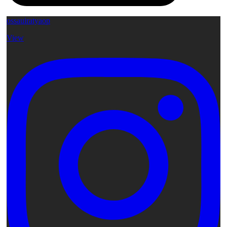
ossauiratyaop
View