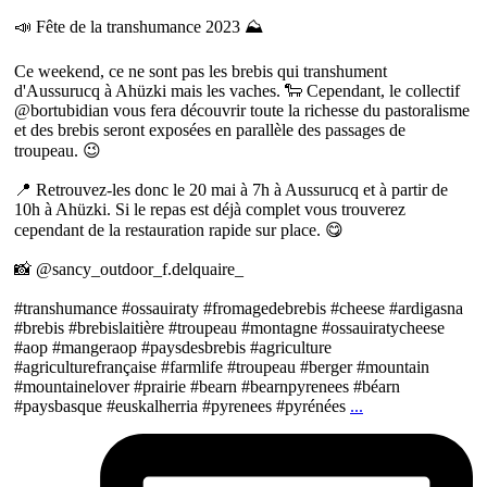
📣 Fête de la transhumance 2023 ⛰
Ce weekend, ce ne sont pas les brebis qui transhument
d'Aussurucq à Ahüzki mais les vaches. 🐑 Cependant, le collectif
@bortubidian vous fera découvrir toute la richesse du pastoralisme
et des brebis seront exposées en parallèle des passages de
troupeau. 😉
📍 Retrouvez-les donc le 20 mai à 7h à Aussurucq et à partir de
10h à Ahüzki. Si le repas est déjà complet vous trouverez
cependant de la restauration rapide sur place. 😋
📸 @sancy_outdoor_f.delquaire_
#transhumance #ossauiraty #fromagedebrebis #cheese #ardigasna
#brebis #brebislaitière #troupeau #montagne #ossauiratycheese
#aop #mangeraop #paysdesbrebis #agriculture
#agriculturefrançaise #farmlife #troupeau #berger #mountain
#mountainelover #prairie #bearn #bearnpyrenees #béarn
#paysbasque #euskalherria #pyrenees #pyrénées
...