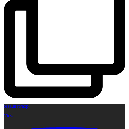
ossauiratyaop
View