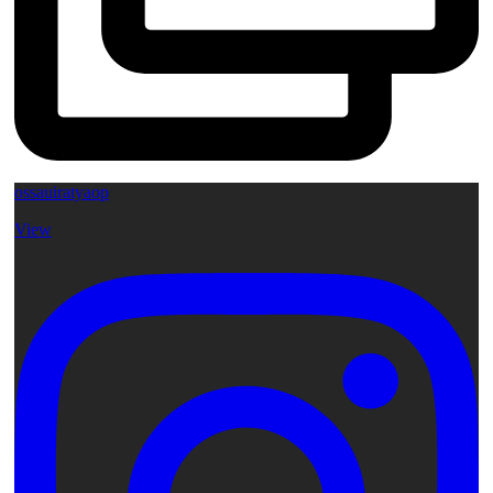
ossauiratyaop
View