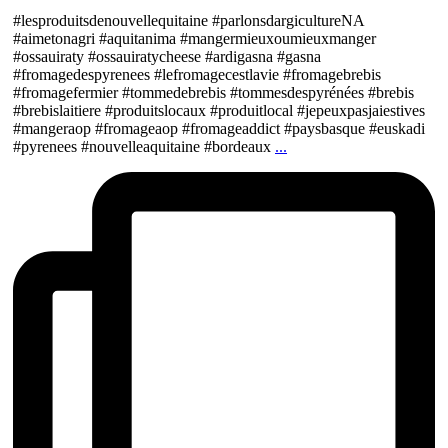
#lesproduitsdenouvellequitaine #parlonsdargicultureNA
#aimetonagri #aquitanima #mangermieuxoumieuxmanger
#ossauiraty #ossauiratycheese #ardigasna #gasna
#fromagedespyrenees #lefromagecestlavie #fromagebrebis
#fromagefermier #tommedebrebis #tommesdespyrénées #brebis
#brebislaitiere #produitslocaux #produitlocal #jepeuxpasjaiestives
#mangeraop #fromageaop #fromageaddict #paysbasque #euskadi
#pyrenees #nouvelleaquitaine #bordeaux
...