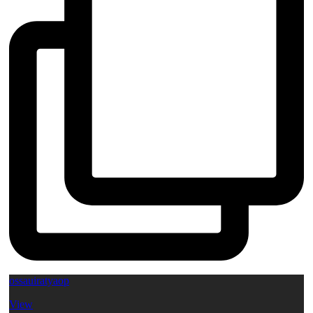
ossauiratyaop
View