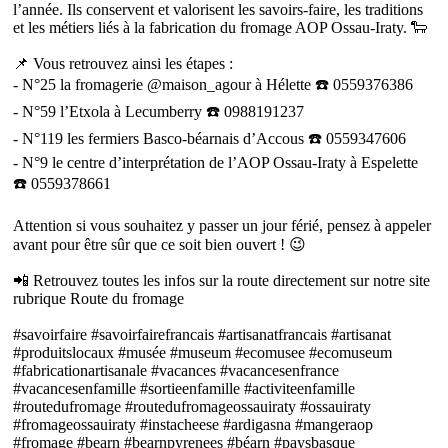
l’année. Ils conservent et valorisent les savoirs-faire, les traditions
et les métiers liés à la fabrication du fromage AOP Ossau-Iraty. 🐑
📌 Vous retrouvez ainsi les étapes :
- N°25 la fromagerie @maison_agour à Hélette ☎️ 0559376386
- N°59 l’Etxola à Lecumberry ☎️ 0988191237
- N°119 les fermiers Basco-béarnais d’Accous ☎️ 0559347606
- N°9 le centre d’interprétation de l’AOP Ossau-Iraty à Espelette
☎️ 0559378661
Attention si vous souhaitez y passer un jour férié, pensez à appeler
avant pour être sûr que ce soit bien ouvert ! 😉
📲 Retrouvez toutes les infos sur la route directement sur notre site
rubrique Route du fromage
#savoirfaire #savoirfairefrancais #artisanatfrancais #artisanat
#produitslocaux #musée #museum #ecomusee #ecomuseum
#fabricationartisanale #vacances #vacancesenfrance
#vacancesenfamille #sortieenfamille #activiteenfamille
#routedufromage #routedufromageossauiraty #ossauiraty
#fromageossauiraty #instacheese #ardigasna #mangeraop
#fromage #bearn #bearnpyrenees #béarn #paysbasque