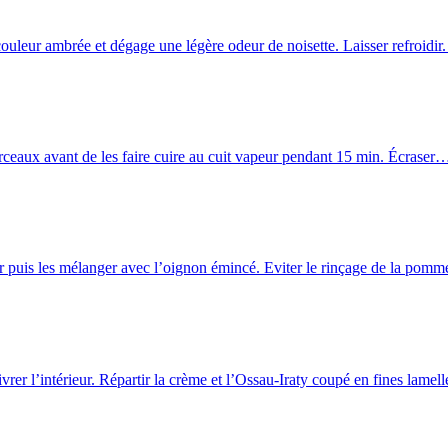
 couleur ambrée et dégage une légère odeur de noisette. Laisser refroidi
orceaux avant de les faire cuire au cuit vapeur pendant 15 min. Écraser
âper puis les mélanger avec l’oignon émincé. Eviter le rinçage de la po
vrer l’intérieur. Répartir la crème et l’Ossau-Iraty coupé en fines lame