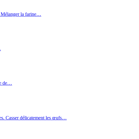
r. Mélanger la farine…
…
mme de…
lles. Casser délicatement les œufs…