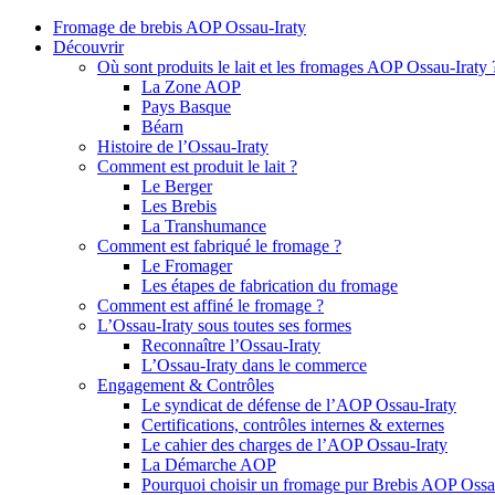
Fromage de brebis AOP Ossau-Iraty
Découvrir
Où sont produits le lait et les fromages AOP Ossau-Iraty 
La Zone AOP
Pays Basque
Béarn
Histoire de l’Ossau-Iraty
Comment est produit le lait ?
Le Berger
Les Brebis
La Transhumance
Comment est fabriqué le fromage ?
Le Fromager
Les étapes de fabrication du fromage
Comment est affiné le fromage ?
L’Ossau-Iraty sous toutes ses formes
Reconnaître l’Ossau-Iraty
L’Ossau-Iraty dans le commerce
Engagement & Contrôles
Le syndicat de défense de l’AOP Ossau-Iraty
Certifications, contrôles internes & externes
Le cahier des charges de l’AOP Ossau-Iraty
La Démarche AOP
Pourquoi choisir un fromage pur Brebis AOP Ossau