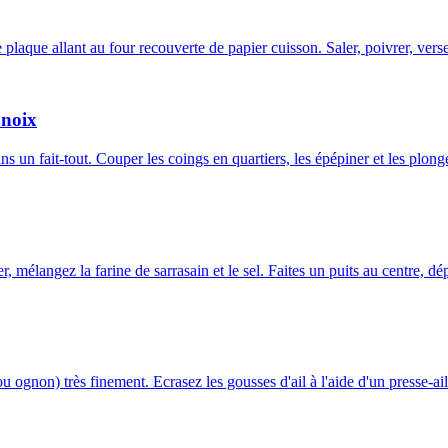
ne plaque allant au four recouverte de papier cuisson. Saler, poivrer, v
 noix
dans un fait-tout. Couper les coings en quartiers, les épépiner et les plo
, mélangez la farine de sarrasain et le sel. Faites un puits au centre, 
ognon) très finement. Ecrasez les gousses d'ail à l'aide d'un presse-ai