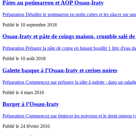
Pâtes au potimarron et AOP Ossau-Iraty
Préparation Détailler le potimarron en petits cubes et les placer sur u
Publié le
10 septembre 2018
Ossau-Iraty et pâte de coings maison, crumble salé de
Préparation Préparer la pâte de coing en faisant bouillir 1 litre d'eau 
Publié le
10 août 2018
Galette basque à l’Ossau-Iraty et cerises noires
Préparation Commencez par préparer la pâte à galette : dans un saladier
Publié le
4 mars 2016
Burger à l’Ossau-Iraty
Préparation Commencez par émincer les poivrons et le demi oignon (ou 
Publié le
24 février 2016