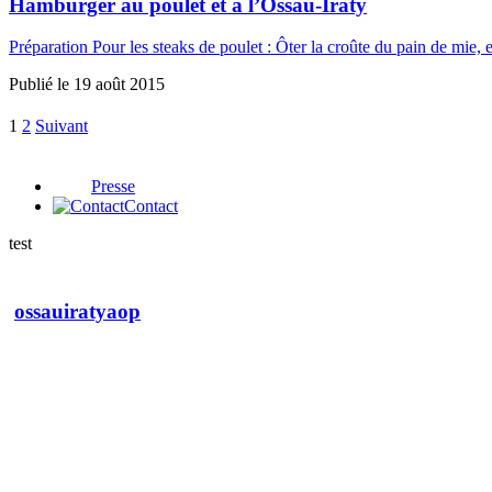
Hamburger au poulet et à l’Ossau-Iraty
Préparation Pour les steaks de poulet : Ôter la croûte du pain de mie,
Publié le
19 août 2015
1
2
Suivant
Presse
Contact
test
ossauiratyaop