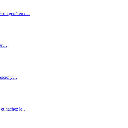
erser un généreux…
nger…
déposez-y…
l et hachez le…