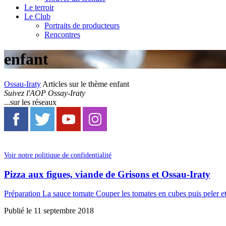
Le terroir
Le Club
Portraits de producteurs
Rencontres
enfant
Ossau-Iraty
Articles sur le thème enfant
Suivez l'AOP Ossay-Iraty
...sur les réseaux
Voir notre politique de confidentialité
Pizza aux figues, viande de Grisons et Ossau-Iraty
Préparation La sauce tomate Couper les tomates en cubes puis peler et é
Publié le
11 septembre 2018