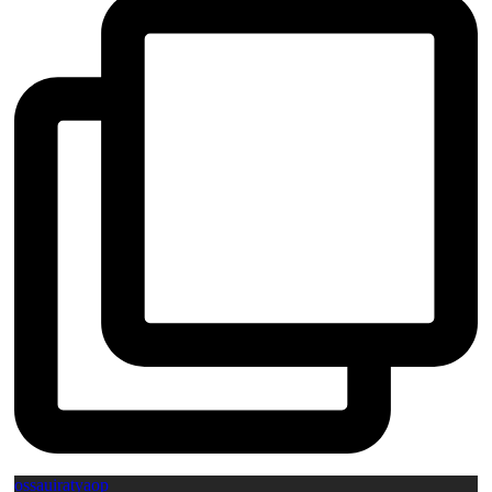
ossauiratyaop