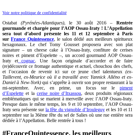
Voir notre politique de confidentialité
Ostabat
(Pyrénées-Atlantiques)
, le 30 août 2016 –
Rentrée
gourmande et chargée pour l’AOP Ossau-Iraty ! L’Appellation
sera tout d’abord présente les 11 et 12 septembre à Paris
sur
France Quintessence
, le salon dédié aux meilleurs spiritueux
hexagonaux. Le chef Tomy Gousset proposera avec son plat
signature – un cheese cake à l’Ossau-Iraty, confiture de cerises
noires et piment d’Espelette –, un accord gourmand AOP Ossau-
Iraty et
cognac
. Une façon originale d’accorder et de faire
(re)découvrir ce fromage authentique et actuel, chouchou des chefs,
et l’occasion de revenir ici sur ce jeune chef talentueux
(ex-
Taillevent, ex-Meurice où il a travaillé avec Yannick Alléno et ex-
Daniel à New-York)
qui s’apprête à ouvrir son propre restaurant à la
mi-septembre. Avec, en prime, un focus sur le
piment
d’Espelette
et la
cerise noire d’Itxassou
, deux produits régionaux
emblématiques qui se marient à merveille avec l’AOP Ossau-Iraty.
Presque dans le même temps, les 9 et 10 septembre, l’AOP Ossau-
Iraty sera présente sur
la fête du vignoble d’Irouleguy
et les 10 et 11
septembre sur la 36ème fête du sel de Salies où une rue entière sera
dédiée à l’Appellation. Belle rentrée à tous !
#FranceQuintessence, les meilleurs