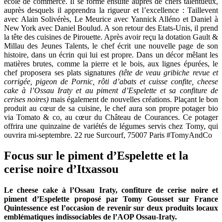
école de commerce. Il se forme ensuite auprès de chefs talentueux,
auprès desquels il apprendra la rigueur et l’excellence : Taillevent
avec Alain Solivérès, Le Meurice avec Yannick Alléno et Daniel à
New York avec Daniel Boulud. A son retour des Etats-Unis, il prend
la tête des cuisines de Pirouette. Après avoir reçu la dotation Gault &
Millau des Jeunes Talents, le chef écrit une nouvelle page de son
histoire, dans un écrin qui lui est propre. Dans un décor mêlant les
matières brutes, comme la pierre et le bois, aux lignes épurées, le
chef proposera ses plats signatures
(tête de veau gribiche revue et
corrigée, pigeon de Pornic, rôti d’abats et cuisse confite, cheese
cake à l’Ossau Iraty et au piment d’Espelette et sa confiture de
cerises noires)
mais également de nouvelles créations. Plaçant le bon
produit au cœur de sa cuisine, le chef aura son propre potager bio
via Tomato & co, au cœur du Château de Courances. Ce potager
offrira une quinzaine de variétés de légumes servis chez Tomy, qui
ouvrira mi-septembre. 22 rue Surcourf, 75007 Paris #TomyAndCo
Focus sur le piment d’Espelette et la
cerise noire d’Itxassou
Le cheese cake à l’Ossau Iraty, confiture de cerise noire et
piment d’Espelette proposé par Tomy Gousset sur France
Quintessence est l’occasion de revenir sur deux produits locaux
emblématiques indissociables de l’AOP Ossau-Iraty.