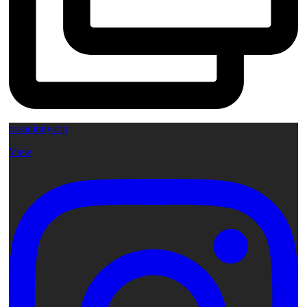
ossauiratyaop
View