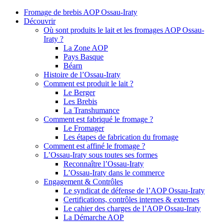
Fromage de brebis AOP Ossau-Iraty
Découvrir
Où sont produits le lait et les fromages AOP Ossau-
Iraty ?
La Zone AOP
Pays Basque
Béarn
Histoire de l’Ossau-Iraty
Comment est produit le lait ?
Le Berger
Les Brebis
La Transhumance
Comment est fabriqué le fromage ?
Le Fromager
Les étapes de fabrication du fromage
Comment est affiné le fromage ?
L’Ossau-Iraty sous toutes ses formes
Reconnaître l’Ossau-Iraty
L’Ossau-Iraty dans le commerce
Engagement & Contrôles
Le syndicat de défense de l’AOP Ossau-Iraty
Certifications, contrôles internes & externes
Le cahier des charges de l’AOP Ossau-Iraty
La Démarche AOP