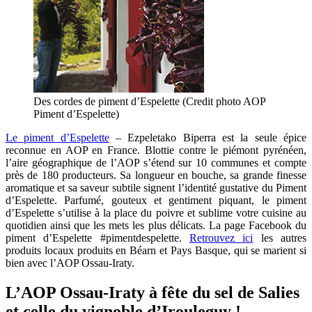
Des cordes de piment d’Espelette (Credit photo AOP
Piment d’Espelette)
Le piment d’Espelette
– Ezpeletako Biperra est la seule épice
reconnue en AOP en France. Blottie contre le piémont pyrénéen,
l’aire géographique de l’AOP s’étend sur 10 communes et compte
près de 180 producteurs. Sa longueur en bouche, sa grande finesse
aromatique et sa saveur subtile signent l’identité gustative du Piment
d’Espelette. Parfumé, gouteux et gentiment piquant, le piment
d’Espelette s’utilise à la place du poivre et sublime votre cuisine au
quotidien ainsi que les mets les plus délicats. La page Facebook du
piment d’Espelette #pimentdespelette.
Retrouvez ici
les autres
produits locaux produits en Béarn et Pays Basque, qui se marient si
bien avec l’AOP Ossau-Iraty.
L’AOP Ossau-Iraty à fête du sel de Salies
et celle du vignoble d’Irouleguy !