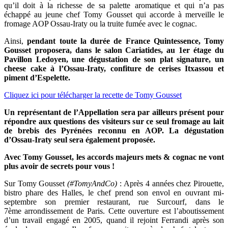
qu’il doit à la richesse de sa palette aromatique et qui n’a pas
échappé au jeune chef Tomy Gousset qui accorde à merveille le
fromage AOP Ossau-Iraty ou la truite fumée avec le cognac.
Ainsi,
pendant toute la durée de France Quintessence, Tomy
Gousset proposera, dans le salon Cariatides, au 1er étage du
Pavillon Ledoyen, une dégustation de son plat signature, un
cheese cake à l’Ossau-Iraty, confiture de cerises Itxassou et
piment d’Espelette.
Cliquez ici pour télécharger la recette de Tomy Gousset
Un représentant de l’Appellation sera par ailleurs présent pour
répondre aux questions des visiteurs sur ce seul fromage au lait
de brebis des Pyrénées reconnu en AOP. La dégustation
d’Ossau-Iraty seul sera également proposée.
Avec Tomy Gousset, les accords majeurs mets & cognac ne vont
plus avoir de secrets pour vous !
Sur Tomy Gousset
(#TomyAndCo)
: Après 4 années chez Pirouette,
bistro phare des Halles, le chef prend son envol en ouvrant mi-
septembre son premier restaurant, rue Surcourf, dans le
7ème arrondissement de Paris. Cette ouverture est l’aboutissement
d’un travail engagé en 2005, quand il rejoint Ferrandi après son