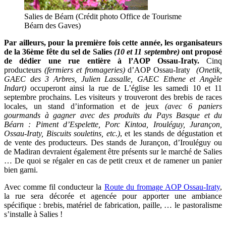
Salies de Béarn (Crédit photo Office de Tourisme
Béarn des Gaves)
Par ailleurs, pour la première fois cette année, les organisateurs
de la 36ème fête du sel de Salies
(10 et 11 septembre)
ont proposé
de dédier une rue entière à l’AOP Ossau-Iraty.
Cinq
producteurs
(fermiers et fromageries)
d’AOP Ossau-Iraty
(Onetik,
GAEC des 3 Arbres, Julien Lassalle, GAEC Ethene et Angèle
Indart)
occuperont ainsi la rue de L’église les samedi 10 et 11
septembre prochains. Les visiteurs y trouveront des brebis de races
locales, un stand d’information et de jeux
(avec 6 paniers
gourmands à gagner avec des produits du Pays Basque et du
Béarn : Piment d’Espelette, Porc Kintoa, Irouléguy, Jurançon,
Ossau-Iraty, Biscuits souletins, etc.)
, et les stands de dégustation et
de vente des producteurs. Des stands de Jurançon, d’Irouléguy ou
de Madiran devraient également être présents sur le marché de Salies
… De quoi se régaler en cas de petit creux et de ramener un panier
bien garni.
Avec comme fil conducteur la
Route du fromage AOP Ossau-Iraty
,
la rue sera décorée et agencée pour apporter une ambiance
spécifique : brebis, matériel de fabrication, paille, … le pastoralisme
s’installe à Salies !