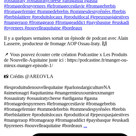
Il y a quelques semaines sortait un épisode de podcast avec Alain
Lasserre, producteur de fromage AOP Ossau-Iraty. 🙌
📌 Vous pouvez écouter cette création Podcastine x Les Produits
de Nouvelle-Aquitaine juste ici : https://podcastine.fr/manger-ou-
mieux-manger-episode-1/
📸 Crédits @AREOVLA
#lesproduitsdenouvellequitaine #parlonsdargicultureNA
#aimetonagri #aquitanima #mangermieuxoumieuxmanger
#ossauiraty #ossauiratycheese #ardigasna #gasna
#fromagedespyrenees #lefromagecestlavie #fromagebrebis
#fromagefermier #tommedebrebis #tommesdespyrénées #brebis
#brebislaitiere #produitslocaux #produitlocal #jepeuxpasjaiestives
#mangeraop #fromageaop #fromageaddict #paysbasque #euskadi
#pyrenees #nouvelleaquitaine #bordeaux
...