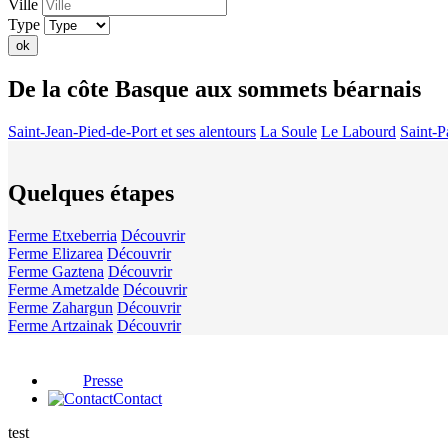
Ville
Type
ok
De la côte Basque aux sommets béarnais
Saint-Jean-Pied-de-Port et ses alentours
La Soule
Le Labourd
Saint-Pa
Quelques étapes
Ferme Etxeberria
Découvrir
Ferme Elizarea
Découvrir
Ferme Gaztena
Découvrir
Ferme Ametzalde
Découvrir
Ferme Zahargun
Découvrir
Ferme Artzainak
Découvrir
Presse
Contact
test