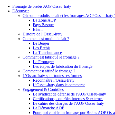
Fromage de brebis AOP Ossau-Iraty
Découvrir
Où sont produits le lait et les fromages AOP Ossau-Iraty 
La Zone AOP
Pays Basque
Béarn
Histoire de l’Ossau-Iraty
Comment est produit le lait ?
Le Berger
Les Brebis
La Transhumance
Comment est fabriqué le fromage ?
Le Fromager
Les étapes de fabrication du fromage
Comment est affiné le fromage ?
L’Ossau-Iraty sous toutes ses formes
Reconnaître l’Ossau-Iraty
L’Ossau-Iraty dans le commerce
Engagement & Contrôles
Le syndicat de défense de l’AOP Ossau-Iraty
Certifications, contrôles internes & externes
Le cahier des charges de l’AOP Ossau-Iraty
La Démarche AOP
Pourquoi choisir un fromage pur Brebis AOP Ossau