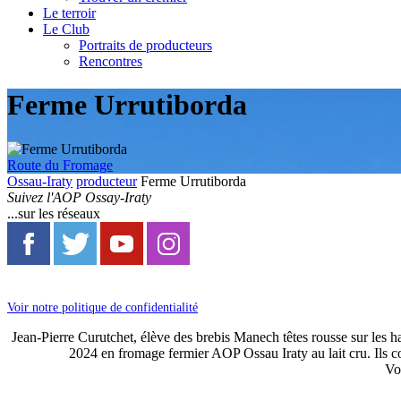
Le terroir
Le Club
Portraits de producteurs
Rencontres
Ferme Urrutiborda
Route du Fromage
Ossau-Iraty
producteur
Ferme Urrutiborda
Suivez l'AOP Ossay-Iraty
...sur les réseaux
Voir notre politique de confidentialité
Jean-Pierre Curutchet, élève des brebis Manech têtes rousse sur les ha
2024 en fromage fermier AOP Ossau Iraty au lait cru. Ils co
Vo