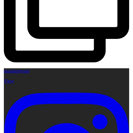
ossauiratyaop
View