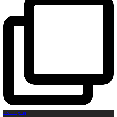
ossauiratyaop