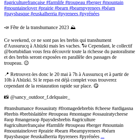
📣 Fête de la transhumance 2023 ⛰
Ce weekend, ce ne sont pas les brebis qui transhument
d'Aussurucq à Ahüzki mais les vaches. 🐑 Cependant, le collectif
@bortubidian vous fera découvrir toute la richesse du pastoralisme
et des brebis seront exposées en parallèle des passages de
troupeau. 😉
📍 Retrouvez-les donc le 20 mai à 7h à Aussurucq et à partir de
10h à Ahüzki. Si le repas est déjà complet vous trouverez
cependant de la restauration rapide sur place. 😋
📸 @sancy_outdoor_f.delquaire_
#transhumance #ossauiraty #fromagedebrebis #cheese #ardigasna
#brebis #brebislaitière #troupeau #montagne #ossauiratycheese
#aop #mangeraop #paysdesbrebis #agriculture
#agriculturefrançaise #farmlife #troupeau #berger #mountain
#mountainelover #prairie #bearn #bearnpyrenees #béarn
#paysbasque #euskalherria #pyrenees #pyrénées
...