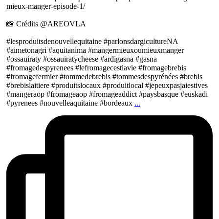
mieux-manger-episode-1/
📸 Crédits @AREOVLA
#lesproduitsdenouvellequitaine #parlonsdargicultureNA
#aimetonagri #aquitanima #mangermieuxoumieuxmanger
#ossauiraty #ossauiratycheese #ardigasna #gasna
#fromagedespyrenees #lefromagecestlavie #fromagebrebis
#fromagefermier #tommedebrebis #tommesdespyrénées #brebis
#brebislaitiere #produitslocaux #produitlocal #jepeuxpasjaiestives
#mangeraop #fromageaop #fromageaddict #paysbasque #euskadi
#pyrenees #nouvelleaquitaine #bordeaux
...