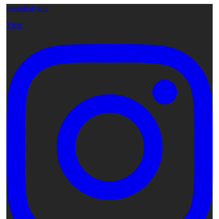
ossauiratyaop
View