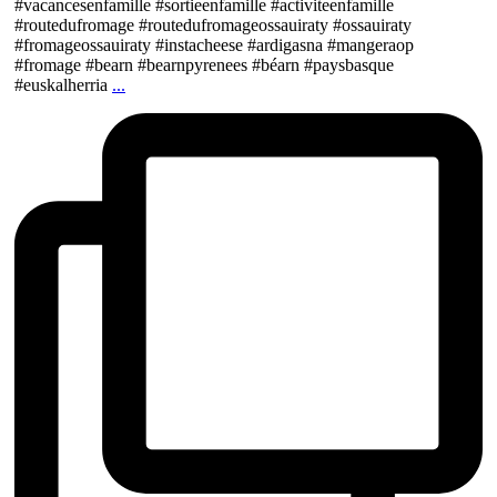
#vacancesenfamille #sortieenfamille #activiteenfamille
#routedufromage #routedufromageossauiraty #ossauiraty
#fromageossauiraty #instacheese #ardigasna #mangeraop
#fromage #bearn #bearnpyrenees #béarn #paysbasque
#euskalherria
...