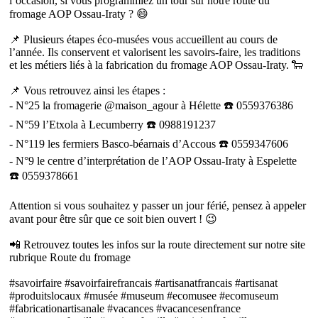
l’occasion, si vous programmiez un tour sur notre route du
fromage AOP Ossau-Iraty ? 😄
📌 Plusieurs étapes éco-musées vous accueillent au cours de
l’année. Ils conservent et valorisent les savoirs-faire, les traditions
et les métiers liés à la fabrication du fromage AOP Ossau-Iraty. 🐑
📌 Vous retrouvez ainsi les étapes :
- N°25 la fromagerie @maison_agour à Hélette ☎️ 0559376386
- N°59 l’Etxola à Lecumberry ☎️ 0988191237
- N°119 les fermiers Basco-béarnais d’Accous ☎️ 0559347606
- N°9 le centre d’interprétation de l’AOP Ossau-Iraty à Espelette
☎️ 0559378661
Attention si vous souhaitez y passer un jour férié, pensez à appeler
avant pour être sûr que ce soit bien ouvert ! 😉
📲 Retrouvez toutes les infos sur la route directement sur notre site
rubrique Route du fromage
#savoirfaire #savoirfairefrancais #artisanatfrancais #artisanat
#produitslocaux #musée #museum #ecomusee #ecomuseum
#fabricationartisanale #vacances #vacancesenfrance