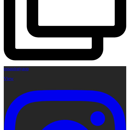
ossauiratyaop
View