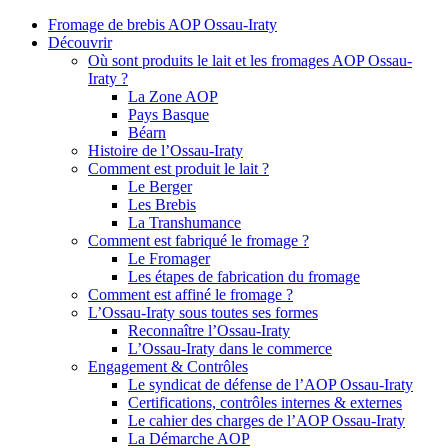
Fromage de brebis AOP Ossau-Iraty
Découvrir
Où sont produits le lait et les fromages AOP Ossau-
Iraty ?
La Zone AOP
Pays Basque
Béarn
Histoire de l’Ossau-Iraty
Comment est produit le lait ?
Le Berger
Les Brebis
La Transhumance
Comment est fabriqué le fromage ?
Le Fromager
Les étapes de fabrication du fromage
Comment est affiné le fromage ?
L’Ossau-Iraty sous toutes ses formes
Reconnaître l’Ossau-Iraty
L’Ossau-Iraty dans le commerce
Engagement & Contrôles
Le syndicat de défense de l’AOP Ossau-Iraty
Certifications, contrôles internes & externes
Le cahier des charges de l’AOP Ossau-Iraty
La Démarche AOP