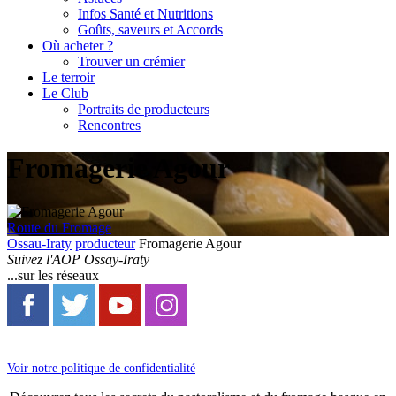
Infos Santé et Nutritions
Goûts, saveurs et Accords
Où acheter ?
Trouver un crémier
Le terroir
Le Club
Portraits de producteurs
Rencontres
Fromagerie Agour
Route du Fromage
Ossau-Iraty
producteur
Fromagerie Agour
Suivez l'AOP Ossay-Iraty
...sur les réseaux
Voir notre politique de confidentialité