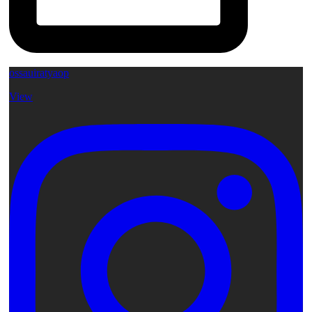
ossauiratyaop
View