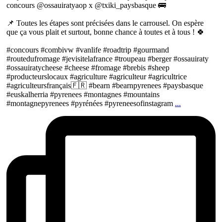
concours @ossauiratyaop x @txiki_paysbasque 🚌
📌 Toutes les étapes sont précisées dans le carrousel. On espère
que ça vous plait et surtout, bonne chance à toutes et à tous ! 🍀
#concours #combivw #vanlife #roadtrip #gourmand
#routedufromage #jevisitelafrance #troupeau #berger #ossauiraty
#ossauiratycheese #cheese #fromage #brebis #sheep
#producteurslocaux #agriculture #agriculteur #agricultrice
#agriculteursfrançais🇫🇷 #bearn #bearnpyrenees #paysbasque
#euskalherria #pyrenees #montagnes #mountains
#montagnepyrenees #pyrénées #pyreneesofinstagram
...