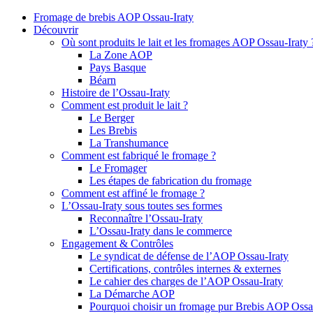
Fromage de brebis AOP Ossau-Iraty
Découvrir
Où sont produits le lait et les fromages AOP Ossau-Iraty 
La Zone AOP
Pays Basque
Béarn
Histoire de l’Ossau-Iraty
Comment est produit le lait ?
Le Berger
Les Brebis
La Transhumance
Comment est fabriqué le fromage ?
Le Fromager
Les étapes de fabrication du fromage
Comment est affiné le fromage ?
L’Ossau-Iraty sous toutes ses formes
Reconnaître l’Ossau-Iraty
L’Ossau-Iraty dans le commerce
Engagement & Contrôles
Le syndicat de défense de l’AOP Ossau-Iraty
Certifications, contrôles internes & externes
Le cahier des charges de l’AOP Ossau-Iraty
La Démarche AOP
Pourquoi choisir un fromage pur Brebis AOP Ossau