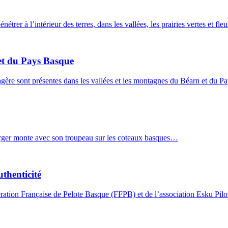
rer à l’intérieur des terres, dans les vallées, les prairies vertes et fle
et du Pays Basque
omagère sont présentes dans les vallées et les montagnes du Béarn et du
 berger monte avec son troupeau sur les coteaux basques…
uthenticité
ration Française de Pelote Basque (FFPB) et de l’association Esku Pilot