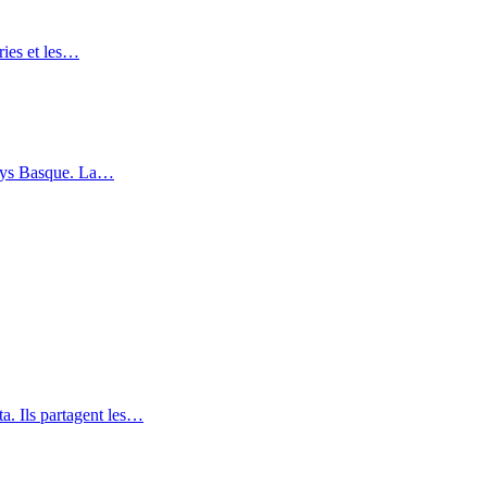
uries et les…
 Pays Basque. La…
a. Ils partagent les…