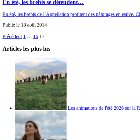
En été, les brebis se détendent…
En été, les brebis de l’Appellation profitent des pâturages en estiv
Publié le
18 août 2014
Précédent
1
…
16
17
Articles les plus lus
Les animations de l'été 2026 sur la