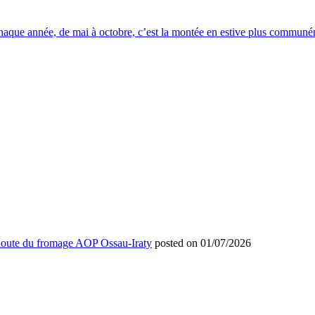
e. Chaque année, de mai à octobre, c’est la montée en estive plus comm
 Route du fromage AOP Ossau-Iraty
posted on 01/07/2026